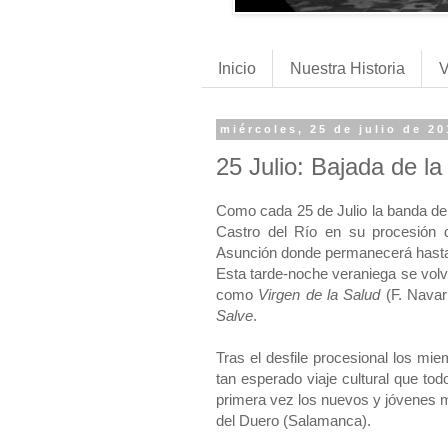
Inicio
Nuestra Historia
V
miércoles, 25 de julio de 2
25 Julio: Bajada de la
Como cada 25 de Julio la banda de 
Castro del Río en su procesión 
Asunción donde permanecerá hasta
Esta tarde-noche veraniega se volv
como
Virgen de la Salud
(F. Navar
Salve
.
Tras el desfile procesional los mi
tan esperado viaje cultural que to
primera vez los nuevos y jóvenes m
del Duero (Salamanca).