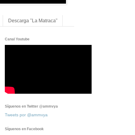
Descarga "La Matraca"
Canal Youtube
Síguenos en Twitter @ammvya
Tweets por @ammvya
Síguenos en Facebook