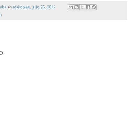
gaba
en
miércoles, julio 25, 2012
s
o