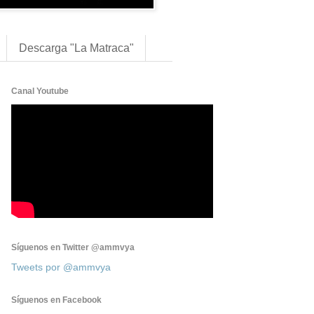
Descarga "La Matraca"
Canal Youtube
Síguenos en Twitter @ammvya
Tweets por @ammvya
Síguenos en Facebook