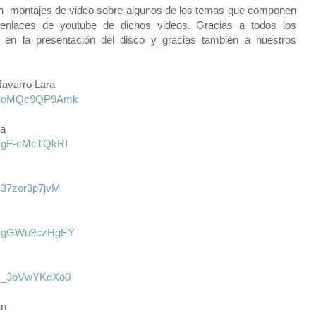
on montajes de video sobre algunos de los temas que componen
 enlaces de youtube de dichos videos. Gracias a todos los
 en la presentación del disco y gracias también a nuestros
Navarro Lara
?v=oMQc9QP9Amk
na
v=gF-cMcTQkRI
=37zor3p7jvM
?v=gGWu9czHgEY
v=_3oVwYKdXo0
án