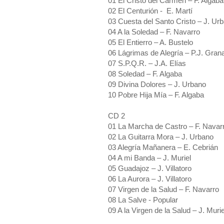
01 El Cristo del Carmen – F. Algaba
02 El Centurión - E. Martí
03 Cuesta del Santo Cristo – J. Ur
04 A la Soledad – F. Navarro
05 El Entierro – A. Bustelo
06 Lágrimas de Alegría – P.J. Gran
07 S.P.Q.R. – J.A. Elías
08 Soledad – F. Algaba
09 Divina Dolores – J. Urbano
10 Pobre Hija Mía – F. Algaba
CD 2
01 La Marcha de Castro – F. Navar
02 La Guitarra Mora – J. Urbano
03 Alegría Mañanera – E. Cebrián
04 A mi Banda – J. Muriel
05 Guadajoz – J. Villatoro
06 La Aurora – J. Villatoro
07 Virgen de la Salud – F. Navarro
08 La Salve - Popular
09 A la Virgen de la Salud – J. Murie