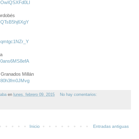
v=OwIQSXFd0LI
ordobés
v=QTsB5hj6XgY
v=qmtgc1NZr_Y
na
v=0ans6MS8efA
 Granados Millán
v=80h3fm0JMvg
gaba
en
lunes, febrero 09, 2015
No hay comentarios:
Inicio
Entradas antiguas