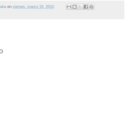
gaba
en
viernes, marzo 19, 2010
o