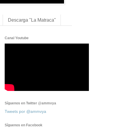
Descarga "La Matraca"
Canal Youtube
Síguenos en Twitter @ammvya
Tweets por @ammvya
Síguenos en Facebook